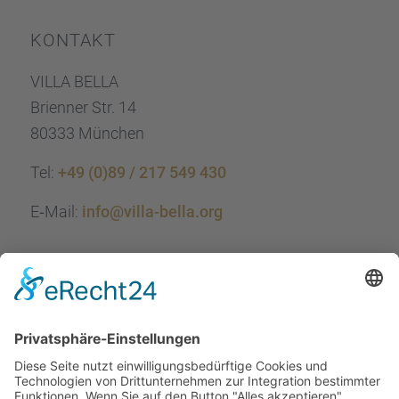
KONTAKT
VILLA BELLA
Brien­ner Str. 14
80333 München
Tel:
+49 (0)89 / 217 549 430
E‑Mail:
info@villa-bella.org
ÖFFNUNGS­ZEI­TEN
Mo-Do: 09:00 — 20:00 Uhr