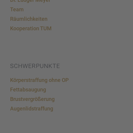
Team
Räumlich­kei­ten
Koope­ra­tion TUM
SCHWER­PUNKTE
Körper­straf­fung ohne OP
Fettab­sau­gung
Brust­ver­grö­ße­rung
Augen­lid­s­traf­fung