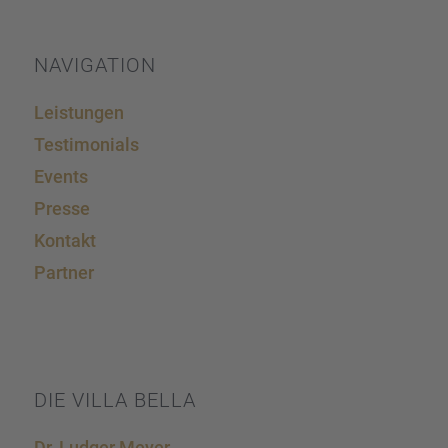
Akzeptieren
powered by
Usercentrics Consent Management
Platform
&
eRecht24
NAVIGA­TION
Leistun­gen
Testi­mo­ni­als
Events
Presse
Kontakt
Partner
DIE VILLA BELLA
Dr. Ludger Meyer