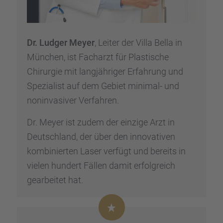
Dr. Ludger Meyer
, Leiter der Villa Bella in
München, ist Facharzt für Plasti­sche
Chirur­gie mit langjäh­ri­ger Erfah­rung und
Spezia­list auf dem Gebiet minimal- und
nonin­va­si­ver Verfah­ren.
Dr. Meyer ist zudem der einzige Arzt in
Deutsch­land, der über den innova­ti­ven
kombi­nier­ten Laser verfügt und bereits in
vielen hundert Fällen damit erfolg­reich
gearbei­tet hat.