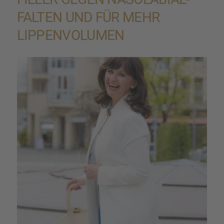
FALTEN UND FÜR MEHR
LIPPEN­VO­LU­MEN