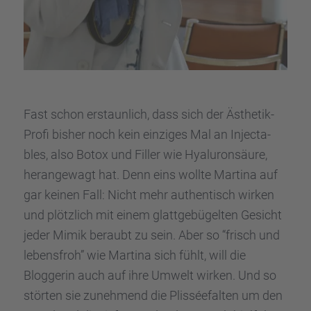
Fast schon erstaun­lich, dass sich der Ästhe­tik-
Profi bisher noch kein einzi­ges Mal an Injec­ta­
bles, also Botox und Filler wie Hyalu­ron­säure,
heran­ge­wagt hat. Denn eins wollte Martina auf
gar keinen Fall: Nicht mehr authen­tisch wirken
und plötz­lich mit einem glatt­ge­bü­gel­ten Gesicht
jeder Mimik beraubt zu sein. Aber so “frisch und
lebens­froh” wie Martina sich fühlt, will die
Blogge­rin auch auf ihre Umwelt wirken. Und so
störten sie zuneh­mend die Plissée­fal­ten um den