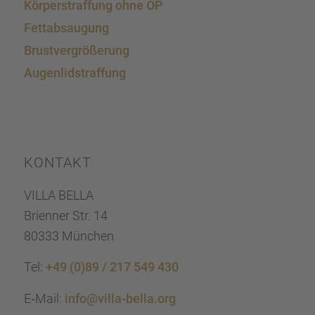
Körper­straf­fung ohne OP
Fettab­sau­gung
Brust­ver­grö­ße­rung
Augen­lid­s­traf­fung
KONTAKT
VILLA BELLA
Brien­ner Str. 14
80333 München
Tel:
+49 (0)89 / 217 549 430
E‑Mail:
info@villa-bella.org