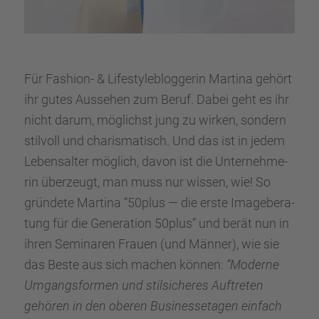
Für Fashion- & Lifesty­le­b­log­ge­rin Martina gehört
ihr gutes Ausse­hen zum Beruf. Dabei geht es ihr
nicht darum, möglichst jung zu wirken, sondern
stilvoll und charis­ma­tisch. Und das ist in jedem
Lebens­al­ter möglich, davon ist die Unter­neh­me­
rin überzeugt, man muss nur wissen, wie! So
gründete Martina “50plus — die erste Image­be­ra­
tung für die Genera­tion 50plus” und berät nun in
ihren Semina­ren Frauen (und Männer), wie sie
das Beste aus sich machen können:
“Moderne
Umgangs­for­men und stilsi­che­res Auftre­ten
gehören in den oberen Businesse­ta­gen einfach