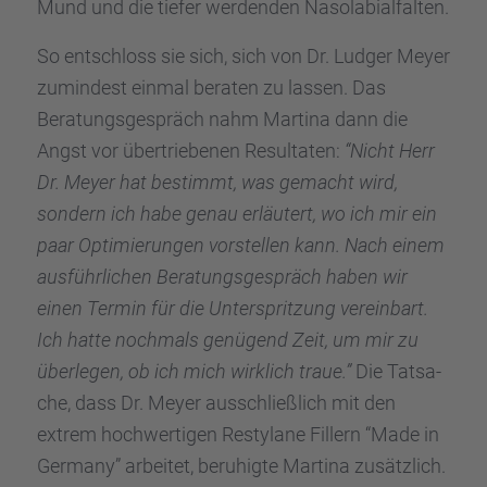
Mund und die tiefer werden­den Nasola­bi­al­fal­ten.
So entschloss sie sich, sich von Dr. Ludger Meyer
zumin­dest einmal beraten zu lassen. Das
Beratungs­ge­spräch nahm Martina dann die
Angst vor übertrie­be­nen Resul­ta­ten:
“Nicht Herr
Dr. Meyer hat bestimmt, was gemacht wird,
sondern ich habe genau erläu­tert, wo ich mir ein
paar Optimie­run­gen vorstel­len kann. Nach einem
ausführ­li­chen Beratungs­ge­spräch haben wir
einen Termin für die Unter­sprit­zung verein­bart.
Ich hatte nochmals genügend Zeit, um mir zu
überle­gen, ob ich mich wirklich traue.”
Die Tatsa­
che, dass Dr. Meyer ausschließ­lich mit den
extrem hochwer­ti­gen Restylane Fillern “Made in
Germany” arbei­tet, beruhigte Martina zusätz­lich.