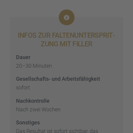
INFOS ZUR FALTEN­UN­TER­SPRIT­
ZUNG MIT FILLER
Dauer
20–30 Minuten
Gesell­schafts- und Arbeits­fä­hig­keit
sofort
Nachkon­trolle
Nach zwei Wochen
Sonsti­ges
Das Resul­tat ist sofort sicht­bar, das