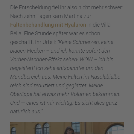
Die Entschei­dung fiel ihr also nicht mehr schwer:
Nach zehn Tagen kam Martina zur
Falten­be­hand­lung mit Hyalu­ron
in die Villa
Bella. Eine Stunde später war es schon
geschafft. Ihr Urteil:
“Keine Schmer­zen, keine
blauen Flecken – und ich konnte sofort den
Vorher-Nachher-Effekt sehen! WOW – ich bin
begeis­tert! Ich sehe entspann­ter um den
Mundbe­reich aus. Meine Falten im Nasola­bi­al­be­
reich sind reduziert und geglät­tet. Meine
Oberlippe hat etwas mehr Volumen bekom­men.
Und — eines ist mir wichtig: Es sieht alles ganz
natür­lich aus.”