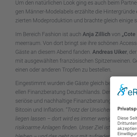
Um den natür­li­chen Look ging es auch beim Partner
gen Männer-Modela­bels erzählte die Hinter­gründe e
zier­ten Modepro­duk­tion und brachte gleich einige
Im Bereich Fashion ist auch
Anja Zillich
von
„Cote
meer­raum. Von dort bringt sie ihre schönen Acces­
Gäste an diesem Abend fanden.
Andreas Uiker
, de
mit ausge­wähl­ten franzö­si­schen Spitzen­wei­nen. G
einen oder anderen Tropfen zu bestel­len.
Einge­stimmt wurden die Gäste gleich beim Reinko
el­len Finanz­be­ra­tung Deutsch­lands. Der Leiter d
seriöse und nachhal­tige Finanz­be­ra­tung über Jah
Bitcoin und Infla­tion. “
Trotz der Unsicher­hei­ten am
liegen lassen – dort wird es immer weniger wert. 
risiko­arme Anlagen finden. Unser Ziel ist es – und
bleiben – und das geht nur mit zufrie­de­nen Kunden.