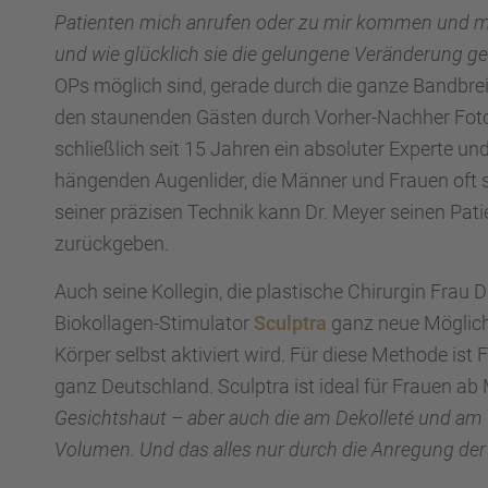
Patien­ten mich anrufen oder zu mir kommen und mir 
und wie glück­lich sie die gelun­gene Verän­de­rung g
OPs möglich sind, gerade durch die ganze Bandbreite 
den staunen­den Gästen durch Vorher-Nachher Fotos
schließ­lich seit 15 Jahren ein absolu­ter Experte 
hängen­den Augen­li­der, die Männer und Frauen oft 
seiner präzi­sen Technik kann Dr. Meyer seinen Pati
zurück­ge­ben.
Auch seine Kolle­gin, die plasti­sche Chirur­gin Frau D
Biokol­la­gen-Stimu­la­tor
Sculp­tra
ganz neue Möglich­
Körper selbst aktiviert wird. Für diese Methode ist Fr
ganz Deutsch­land. Sculp­tra ist ideal für Frauen ab
Gesichts­haut – aber auch die am Dekol­leté und am 
Volumen. Und das alles nur durch die Anregung der e