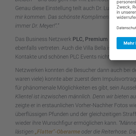
Genau diese Einstel­lung teilt auch Dr. Ludger Meye
mir kommen. Das schönste Kompli­ment habe ich ges
immer Dr. Meyer!“.”
Das Business Netzwerk
PLC, Premium Leaders Cl
ebenfalls vertre­ten. Auch die Villa Bella ist dort s
Kontakte und schönen PLC Events nicht missen.
Netzwer­ken konnten die Besucher dann auch bei dem
waren viele) konnte aber zuerst dem Impuls­vor­trag
für phäno­me­nale Möglich­kei­ten es gibt, sein Ausse­
Klien­tel ist inzwi­schen männlich. Denn wir bieten a
zeigte er in erstaun­li­chen Vorher-Nachher Fotos w
überflüs­si­gen Pfunden und der gleich­zei­ti­gen Straf
wieder ihre Wunsch­fi­gur ermög­li­chen kann.
“Männer
lästi­gen
„Flatter“-Oberarme
oder die Reiter­hose. Da