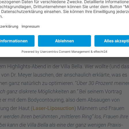
r:
“Ich habe viele Patien­ten, die schon seit zwanzig Jahren 
tern von einer Patien­tin bekom­men: „Einmal Dr. Meyer,
ub
, war mit seinem General Manager, Ramy Nasser,
eit über einem Jahr Mitglied und möchte die wertvol­len
 Highlights-Abend in der Villa Bella. Wer wollte (und da
 von Dr. Meyer lauschen, der anschau­lich erklärte, was es
hen ganz natür­lich zu optimie­ren. “
Über 30 Prozent meine
uch ganz diskrete Möglich­kei­ten an.”
Bei seinem Vortrag
ie er mit dem Bodycon­tou­ring, also dem Absau­gen von
­fung der Haut (
Laser-Liposuc­tion
) Männern und Frauen
 werden ihren berühm­ten „mittle­ren Ring“ los, Frauen ihre
bei kann die Villa Bella als eine der ganz wenigen Praxis-