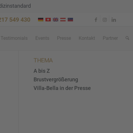
dizinstandard
 217 549 430
Testi­mo­ni­als
Events
Presse
Kontakt
Partner
THEMA
A bis Z
Brustvergrößerung
Villa-Bella in der Presse