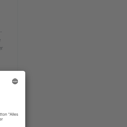
­
e
er
­
nk
u