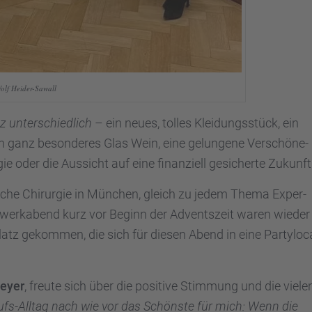
olf Heider-Sawall
z unter­schied­lich
– ein neues, tolles Kleidungs­stück, ein
in ganz beson­de­res Glas Wein, eine gelun­gene Verschö­ne­
gie oder die Aussicht auf eine finan­zi­ell gesicherte Zukunft
­sche Chirur­gie in München, gleich zu jedem Thema Exper­
erk­abend kurz vor Beginn der Advents­zeit waren wieder
tz gekom­men, die sich für diesen Abend in eine Party­lo­c
Meyer
, freute sich über die positive Stimmung und die viele
ufs-Alltag nach wie vor das Schönste für mich: Wenn die