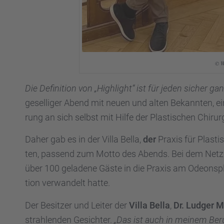
© W
Die Defini­tion von „Highlight“ ist für jeden sicher gan
gesel­li­ger Abend mit neuen und alten Bekann­ten, e
rung an sich selbst mit Hilfe der Plasti­schen Chirur­
Daher gab es in der Villa Bella,
der
Praxis für Plasti
ten, passend zum Motto des Abends. Bei dem Netzw
über 100 geladene Gäste in die Praxis am Odeons­pla
tion verwan­delt hatte.
Der Besit­zer und Leiter der
Villa Bella
,
Dr. Ludger 
strah­len­den Gesich­ter.
„Das ist auch in meinem Ber