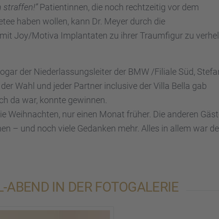
 straf­fen!”
Patien­tin­nen, die noch recht­zei­tig vor dem
le­tee haben wollen, kann Dr. Meyer durch die
it Joy/Motiva Implan­ta­ten zu ihrer Traum­fi­gur zu verhel
 der Nieder­las­sungs­lei­ter der BMW /Filiale Süd, Stefa
er Wahl und jeder Partner inclu­sive der Villa Bella gab
och da war, konnte gewin­nen.
ie Weihnach­ten, nur einen Monat früher. Die anderen Gäs
en – und noch viele Gedan­ken mehr. Alles in allem war de
ABEND IN DER FOTOGA­LE­RIE