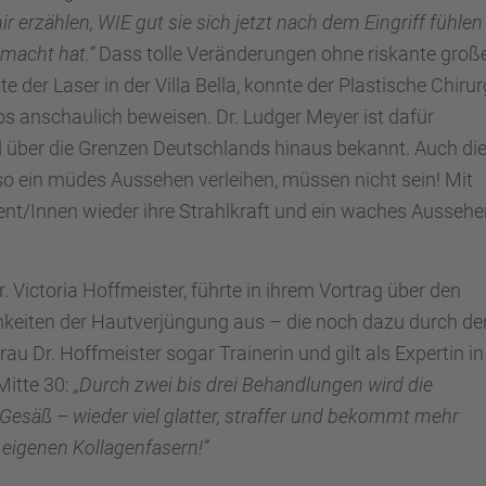
erzäh­len, WIE gut sie sich jetzt nach dem Eingriff fühlen
emacht hat.“
Dass tolle Verän­de­run­gen ohne riskante groß
der Laser in der Villa Bella, konnte der Plasti­sche Chirur
 anschau­lich bewei­sen. Dr. Ludger Meyer ist dafür
und über die Grenzen Deutsch­lands hinaus bekannt. Auch di
so ein müdes Ausse­hen verlei­hen, müssen nicht sein! Mit
ent/Innen wieder ihre Strahl­kraft und ein waches Ausse­h
r. Victo­ria Hoffmeis­ter, führte in ihrem Vortrag über den
kei­ten der Hautver­jün­gung aus – die noch dazu durch de
au Dr. Hoffmeis­ter sogar Traine­rin und gilt als Exper­tin in
 Mitte 30:
„Durch zwei bis drei Behand­lun­gen wird die
Gesäß – wieder viel glatter, straf­fer und bekommt mehr
igenen Kolla­gen­fa­sern!”