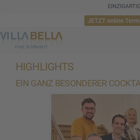
EINZIGARTIGE
JETZT online Term
HIGHLIGHTS
EIN GANZ BESON­DE­RER COCKTA