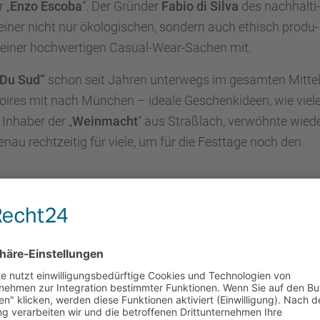
 „
Enzo Escoba
“. Der Gründer
Fabio di Silva
des nachhal­ti­
iner nicht nur ökolo­gi­schen, sondern auch ethisch produ­
 seiner hochwer­ti­gen Casual-Wear-Sachen mit.
 Du Sud“
schon seit Jahren unter­wegs im gesam­ten Mittel
soires mit nach München – ideale Geschenk­ideen, wie viel
r Inhaber der „
Weinmacht
“ aus Straß­lach, verwöhnte wied
enau recht­zei­tig für viele, um für die Festtage noch den
m­men mit einem Begrü­ßungs­drink von
TECIS
, der indivi­du
es Münch­ner Zweiges,
Stefan Schwei­zer
, führte aus, wie
rzehnte Sinn macht – selbst in den unsiche­ren Zeiten mit
 Finanz­markt sollte man nicht sein Geld einfach auf der Ba
Wir können aber ganz nach den Wünschen der Anleger ganz
 das passiert auch – dass die Menschen uns Jahrzehnte tre
”