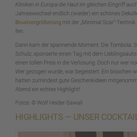
Klini­ken in Europa die Haut im gleichen Eingriff auch
Jahres­wech­sel endlich (wieder) ein schönes Dekol­
Brust­ver­grö­ße­rung
mit der „Minimal Scar“-Technik m
fen.
Dann kam der spannende Moment: Die Tombola. Sogar
Schulz, sponserte einen Tag mit dem Lieblings­auto d
einen tollen Preis in die Verlo­sung. Doch nur wer n
Wer gezogen wurde, war begeis­tert. Ein bisschen w
hatten zumin­dest gute Geschenk­ideen mitge­nom­m
Abend ein echtes Highlight!
Fotos: © Wolf Heider-Sawall
HIGHLIGHTS — UNSER COCKTAIL-